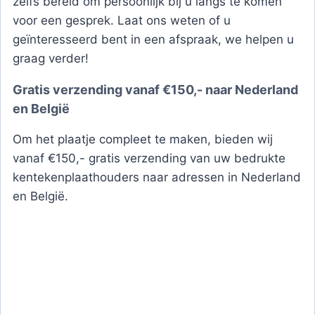
zelfs bereid om persoonlijk bij u langs te komen
voor een gesprek. Laat ons weten of u
geïnteresseerd bent in een afspraak, we helpen u
graag verder!
Gratis verzending vanaf €150,- naar Nederland
en België
Om het plaatje compleet te maken, bieden wij
vanaf €150,- gratis verzending van uw bedrukte
kentekenplaathouders naar adressen in Nederland
en België.
Met SELHAN bent u verzekerd van
hoogwaardige kentekenplaathouders met een
persoonlijk tintje. Zorg ervoor dat uw bedrijf opvalt
en maak van elke rit een kans om uw merk te
promoten. Bestel uw gepersonaliseerde
kentekenplaat
houders vandaag nog en maak een
blijvende indruk op de weg!