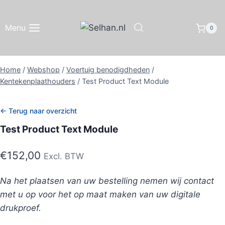
Doorgaan
naar
Menu
0
inhoud
Home
/
Webshop
/
Voertuig benodigdheden
/
Kentekenplaathouders
/
Test Product Text Module
← Terug naar overzicht
Test Product Text Module
€
152,00
Excl. BTW
Na het plaatsen van uw bestelling nemen wij contact
met u op voor het op maat maken van uw digitale
drukproef.