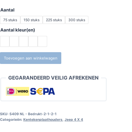
Aantal
75 stuks
150 stuks
225 stuks
300 stuks
Aantal kleur(en)
Test
Toevoegen aan winkelwagen
Product
Text
GEGARANDEERD VEILIG AFREKENEN
Module
aantal
SKU:
S409 NL - Bedrukt-2-1-2-1
Categorieën:
Kentekenplaathouders
,
Jeep 4 X 4