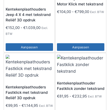
Motor Klick met tekstrand
Kentekenplaathouders
Prijsklasse:
€
104,00
-
€
799,00
Excl. BTW
Jeep 4 X 4 met tekstrand
€104,00
Reliëf 3D opdruk
tot
Prijsklasse:
€
152,00
-
€
1.039,00
Excl.
€799,00
€152,00
BTW
tot
€1.039,00
Aanpassen
Aanpassen
Dit
Dit
product
product
heeft
heeft
meerdere
meerdere
variaties.
variaties.
Kentekenplaathouder
Deze
Deze
Kentekenplaathouders
Fastklick zonder tekstrand
Fastklick met tekstrand
optie
optie
Prijsklasse:
€
81,95
-
€
232,95
Excl. BTW
Reliëf 3D opdruk
kan
kan
€81,95
Prijsklasse:
€
99,95
-
€
1.144,95
Excl. BTW
gekozen
gekozen
tot