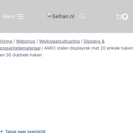
Doorgaan
naar
Menu
0
inhoud
Home
/
Webshop
/
Werkplaatsuitrusting
/
Displays &
presentatiemateriaal
/
AMIO stalen displayrek met 20 enkele haken
en 30 dubbele haken
← Terug naar overzicht