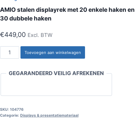
AMIO stalen displayrek met 20 enkele haken en
30 dubbele haken
€
449,00
Excl. BTW
AMIO
Toevoegen aan winkelwagen
stalen
displayrek
GEGARANDEERD VEILIG AFREKENEN
met
20
enkele
haken
en
SKU:
104776
Categorie:
Displays & presentatiemateriaal
30
dubbele
haken