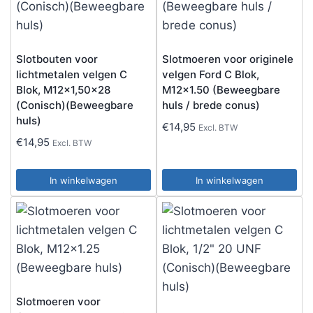
Slotbouten voor
Slotmoeren voor originele
lichtmetalen velgen C
velgen Ford C Blok,
Blok, M12x1,50×28
M12x1.50 (Beweegbare
(Conisch)(Beweegbare
huls / brede conus)
huls)
€
14,95
Excl. BTW
€
14,95
Excl. BTW
In winkelwagen
In winkelwagen
Slotmoeren voor