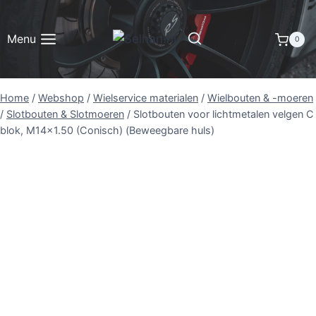
Doorgaan
naar
Menu
0
inhoud
Home
/
Webshop
/
Wielservice materialen
/
Wielbouten & -moeren
/
Slotbouten & Slotmoeren
/
Slotbouten voor lichtmetalen velgen C
blok, M14x1.50 (Conisch) (Beweegbare huls)