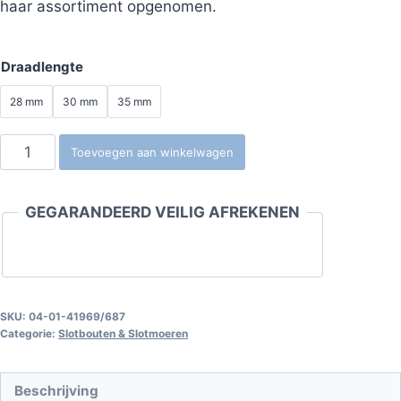
haar assortiment opgenomen.
Draadlengte
28 mm
30 mm
35 mm
Slotbouten
Toevoegen aan winkelwagen
voor
lichtmetalen
GEGARANDEERD VEILIG AFREKENEN
velgen
C
blok,
M14x1.50
(Conisch)
SKU:
04-01-41969/687
Categorie:
Slotbouten & Slotmoeren
(Beweegbare
huls)
aantal
Beschrijving