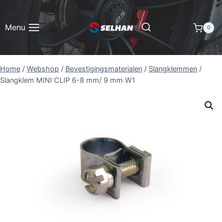
Doorgaan
naar
Menu
0
inhoud
Home
/
Webshop
/
Bevestigingsmaterialen
/
Slangklemmen
/
Slangklem MINI CLIP 6-8 mm/ 9 mm W1