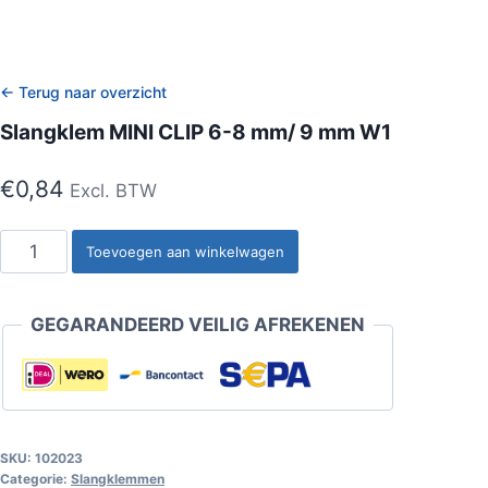
← Terug naar overzicht
Slangklem MINI CLIP 6-8 mm/ 9 mm W1
€
0,84
Excl. BTW
Slangklem
Toevoegen aan winkelwagen
MINI
CLIP
GEGARANDEERD VEILIG AFREKENEN
6-
8
mm/
9
mm
SKU:
102023
W1
Categorie:
Slangklemmen