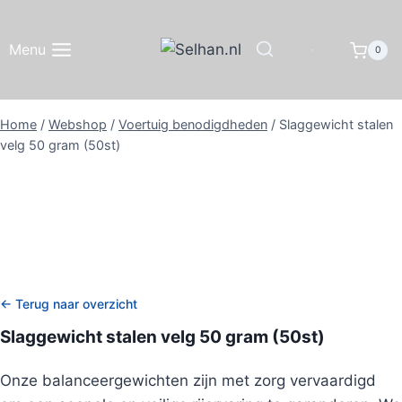
Doorgaan
naar
Menu
0
inhoud
Home
/
Webshop
/
Voertuig benodigdheden
/
Slaggewicht stalen
velg 50 gram (50st)
← Terug naar overzicht
Slaggewicht stalen velg 50 gram (50st)
Onze balanceergewichten zijn met zorg vervaardigd