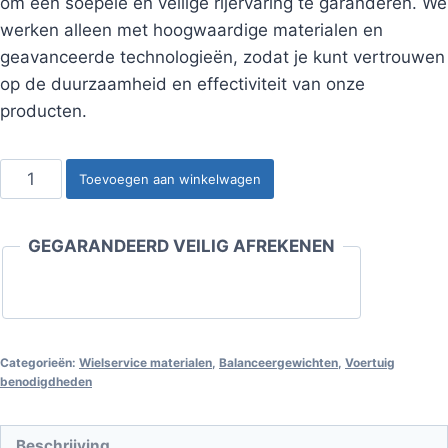
om een soepele en veilige rijervaring te garanderen. We
werken alleen met hoogwaardige materialen en
geavanceerde technologieën, zodat je kunt vertrouwen
op de duurzaamheid en effectiviteit van onze
producten.
Slaggewicht
Toevoegen aan winkelwagen
stalen
velg
GEGARANDEERD VEILIG AFREKENEN
50
gram
(50st)
aantal
Categorieën:
Wielservice materialen
,
Balanceergewichten
,
Voertuig
benodigdheden
Beschrijving