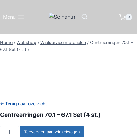
Doorgaan
naar
Menu
0
inhoud
Home
/
Webshop
/
Wielservice materialen
/
Centreerringen 70.1 –
67.1 Set (4 st.)
← Terug naar overzicht
Centreerringen 70.1 – 67.1 Set (4 st.)
Centreerringen
Toevoegen aan winkelwagen