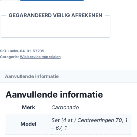
70.1
-
GEGARANDEERD VEILIG AFREKENEN
67.1
Set
(4
st.)
aantal
SKU:
uniw-04-01-57295
Categorie:
Wielservice materialen
Aanvullende informatie
Aanvullende informatie
Merk
Carbonado
Set (4 st.) Centreerringen 70, 1
Model
– 67, 1