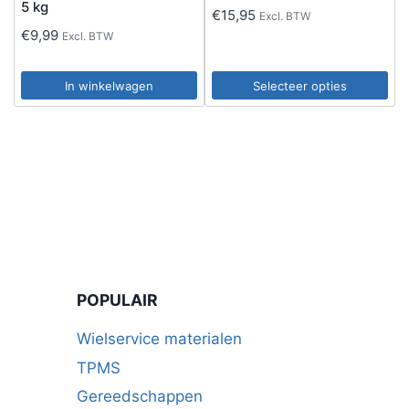
5 kg
€
15,95
Excl. BTW
€
9,99
Excl. BTW
In winkelwagen
Selecteer opties
Dit
product
heeft
meerdere
variaties.
Deze
optie
kan
POPULAIR
gekozen
worden
Wielservice materialen
op
TPMS
de
Gereedschappen
productpagina