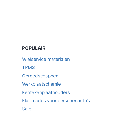
product
heeft
meerdere
variaties.
Deze
optie
kan
POPULAIR
gekozen
worden
Wielservice materialen
op
TPMS
de
Gereedschappen
productpagina
Werkplaatschemie
Kentekenplaathouders
Flat blades voor personenauto’s
Sale