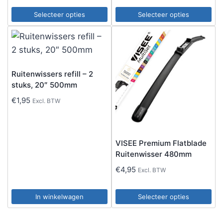
Selecteer opties
Selecteer opties
Dit
Dit
product
product
heeft
heeft
meerdere
meerdere
Ruitenwissers refill – 2
variaties.
variaties.
stuks, 20″ 500mm
Deze
Deze
€
1,95
Excl. BTW
optie
optie
kan
kan
gekozen
gekozen
VISEE Premium Flatblade
worden
worden
Ruitenwisser 480mm
op
op
€
4,95
Excl. BTW
de
de
productpagina
productpagina
In winkelwagen
Selecteer opties
Dit