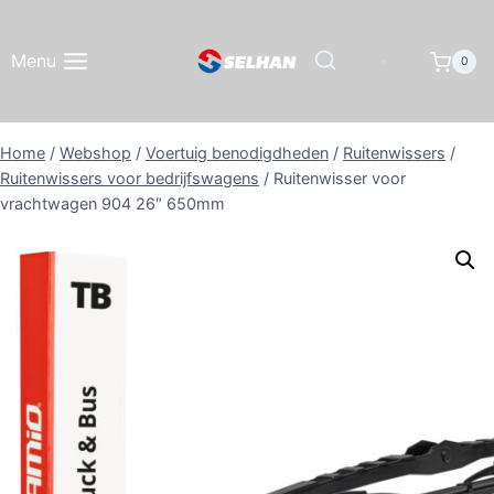
Doorgaan
naar
Menu
0
inhoud
Home
/
Webshop
/
Voertuig benodigdheden
/
Ruitenwissers
/
Ruitenwissers voor bedrijfswagens
/
Ruitenwisser voor
vrachtwagen 904 26″ 650mm