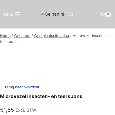
Doorgaan
naar
Menu
0
inhoud
Home
/
Webshop
/
Werkplaatsuitrusting
/
Microvezel insecten- en
teerspons
← Terug naar overzicht
Microvezel insecten- en teerspons
€
1,85
Excl. BTW