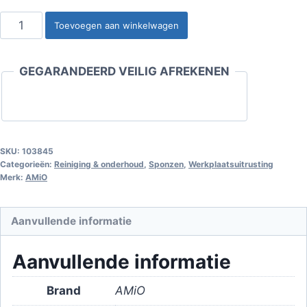
Microvezel
Toevoegen aan winkelwagen
insecten-
en
GEGARANDEERD VEILIG AFREKENEN
teerspons
aantal
SKU:
103845
Categorieën:
Reiniging & onderhoud
,
Sponzen
,
Werkplaatsuitrusting
Merk:
AMiO
Aanvullende informatie
Aanvullende informatie
Brand
AMiO