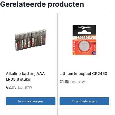
Gerelateerde producten
Alkaline batterij AAA
Lithium knoopcel CR2450
LR03 8 stuks
€
1,65
Excl. BTW
€
2,95
Excl. BTW
In winkelwagen
In winkelwagen