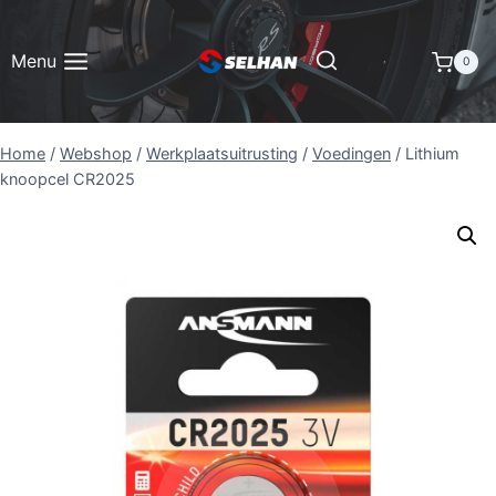
Doorgaan
naar
Menu
0
inhoud
Home
/
Webshop
/
Werkplaatsuitrusting
/
Voedingen
/
Lithium
knoopcel CR2025