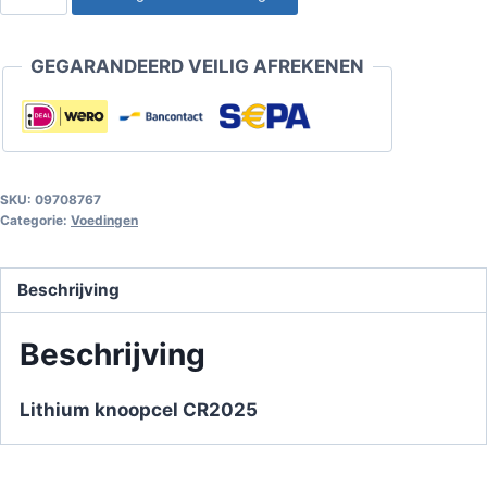
knoopcel
CR2025
GEGARANDEERD VEILIG AFREKENEN
aantal
SKU:
09708767
Categorie:
Voedingen
Beschrijving
Beschrijving
Lithium knoopcel CR2025