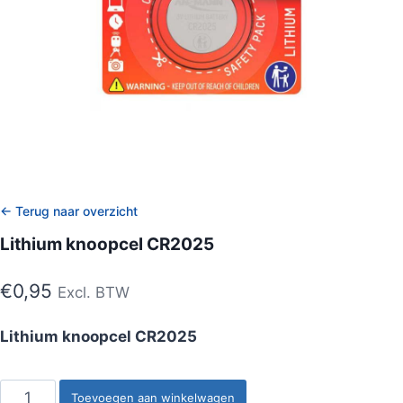
← Terug naar overzicht
Lithium knoopcel CR2025
€
0,95
Excl. BTW
Lithium knoopcel CR2025
Lithium
Toevoegen aan winkelwagen