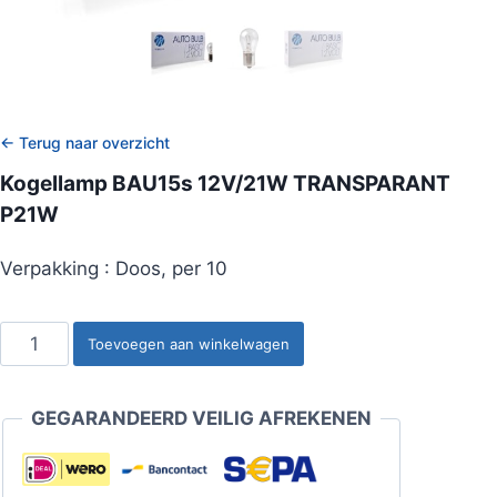
← Terug naar overzicht
Kogellamp BAU15s 12V/21W TRANSPARANT
P21W
Verpakking : Doos, per 10
Kogellamp
Toevoegen aan winkelwagen
BAU15s
12V/21W
GEGARANDEERD VEILIG AFREKENEN
TRANSPARANT
P21W
aantal