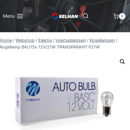
Doorgaan
naar
Menu
0
inhoud
Home
/
Webshop
/
Elektra
/
Voertuiglampen
/
Kogellampen
/
Kogellamp BAU15s 12V/21W TRANSPARANT P21W