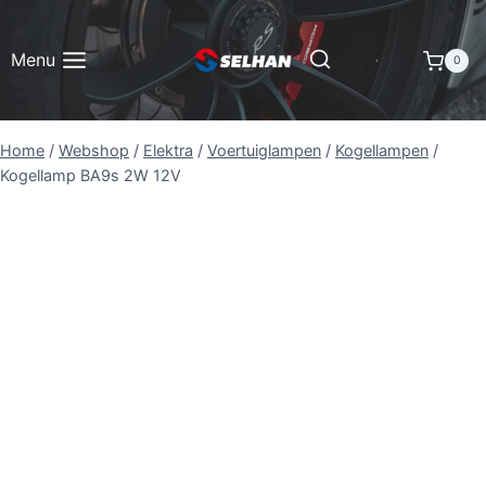
Doorgaan
naar
Menu
0
inhoud
Home
/
Webshop
/
Elektra
/
Voertuiglampen
/
Kogellampen
/
Kogellamp BA9s 2W 12V