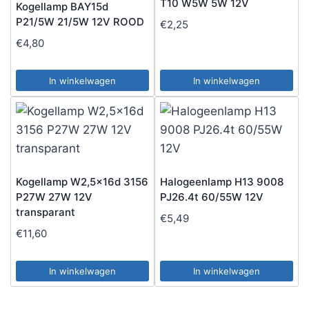
T10 W5W 5W 12V
Kogellamp BAY15d
P21/5W 21/5W 12V ROOD
€
2,25
€
4,80
In winkelwagen
In winkelwagen
Kogellamp W2,5x16d 3156
Halogeenlamp H13 9008
P27W 27W 12V
PJ26.4t 60/55W 12V
transparant
€
5,49
€
11,60
In winkelwagen
In winkelwagen