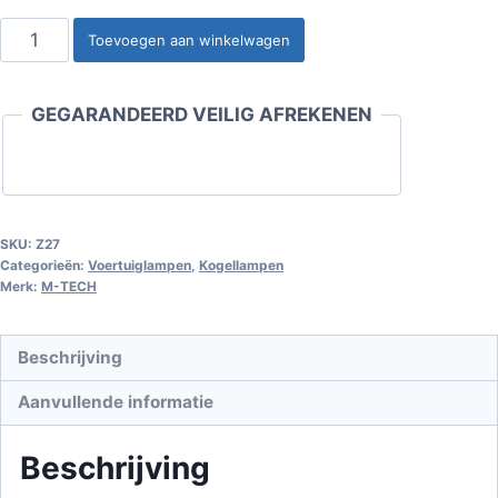
Kogellamp
Toevoegen aan winkelwagen
BA9s
2W
GEGARANDEERD VEILIG AFREKENEN
12V
aantal
SKU:
Z27
Categorieën:
Voertuiglampen
,
Kogellampen
Merk:
M-TECH
Beschrijving
Aanvullende informatie
Beschrijving