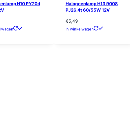
eenlamp H10 PY20d
Halogeenlamp H13 9008
2V
PJ26.4t 60/55W 12V
€
5,49
elwagen
In winkelwagen