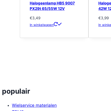
Halogeenlamp HB5 9007
Halog
PX29t 65/55W 12V
42W 1
€
3,49
€
3,99
In winkelwagen
In wink
populair
Wielservice materialen