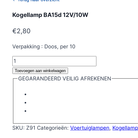
Kogellamp BA15d 12V/10W
€
2,80
Verpakking : Doos, per 10
Kogellamp
BA15d
Toevoegen aan winkelwagen
12V/10W
GEGARANDEERD VEILIG AFREKENEN
aantal
SKU:
Z91
Categorieën:
Voertuiglampen
,
Kogellam