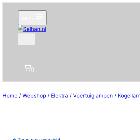
Doorgaan
naar
Menu
inhoud
0
Home
/
Webshop
/
Elektra
/
Voertuiglampen
/
Kogella
← Terug naar overzicht