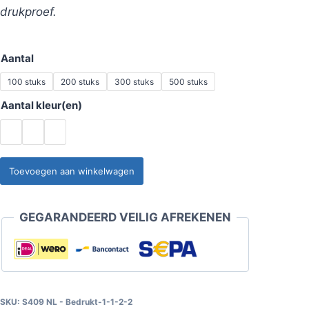
drukproef.
Aantal
100 stuks
200 stuks
300 stuks
500 stuks
Aantal kleur(en)
Kentekenplaathouder
Toevoegen aan winkelwagen
Motor
Klick
GEGARANDEERD VEILIG AFREKENEN
met
tekstrand
Reliëf
3D
opdruk
SKU:
S409 NL - Bedrukt-1-1-2-2