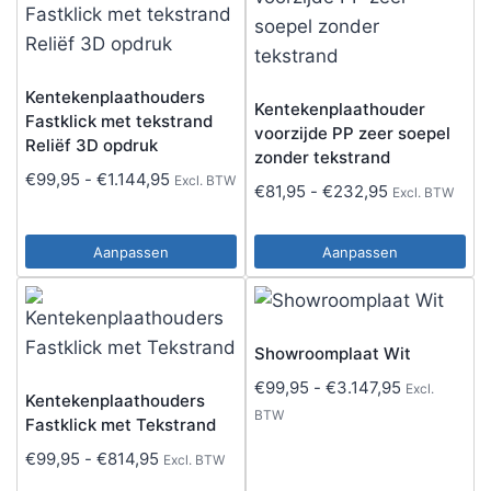
Kentekenplaathouders
Kentekenplaathouder
Fastklick met tekstrand
voorzijde PP zeer soepel
Reliëf 3D opdruk
zonder tekstrand
Prijsklasse:
€
99,95
-
€
1.144,95
Excl. BTW
Prijsklasse:
€
81,95
-
€
232,95
Excl. BTW
€99,95
€81,95
tot
tot
Aanpassen
Aanpassen
€1.144,95
€232,95
Dit
Dit
product
product
heeft
heeft
Showroomplaat Wit
meerdere
meerdere
Prijsklasse:
€
99,95
-
€
3.147,95
Excl.
variaties.
variaties.
Kentekenplaathouders
€99,95
BTW
Fastklick met Tekstrand
Deze
Deze
tot
Prijsklasse:
optie
€
99,95
-
€
814,95
optie
Excl. BTW
€3.147,95
€99,95
kan
kan