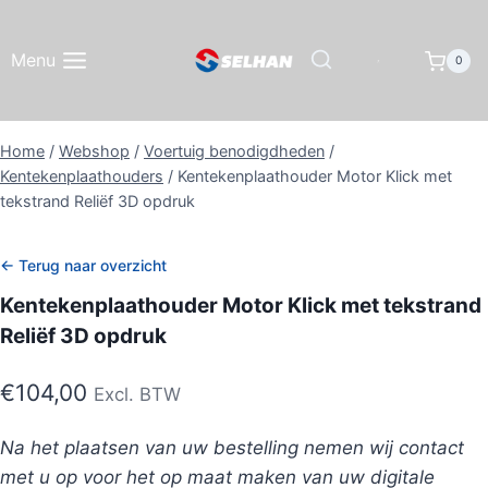
Doorgaan
naar
Menu
0
inhoud
Home
/
Webshop
/
Voertuig benodigdheden
/
Kentekenplaathouders
/
Kentekenplaathouder Motor Klick met
tekstrand Reliëf 3D opdruk
← Terug naar overzicht
Kentekenplaathouder Motor Klick met tekstrand
Reliëf 3D opdruk
€
104,00
Excl. BTW
Na het plaatsen van uw bestelling nemen wij contact
met u op voor het op maat maken van uw digitale