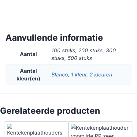
promoten. Bestel uw gepersonaliseerde
kentekenplaat
houders vandaag nog en maak een
blijvende indruk op de weg!
Aanvullende informatie
100 stuks, 200 stuks, 300
Aantal
stuks, 500 stuks
Aantal
Blanco
,
1 kleur
,
2 kleuren
kleur(en)
Gerelateerde producten