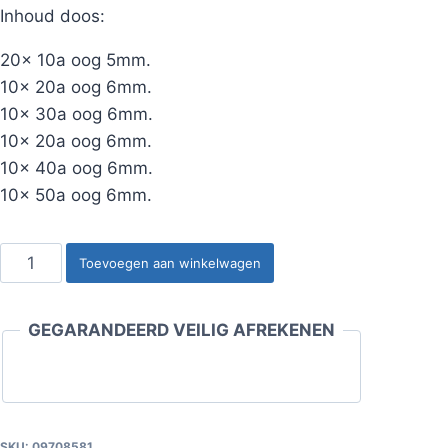
Inhoud doos:
20x 10a oog 5mm.
10x 20a oog 6mm.
10x 30a oog 6mm.
10x 20a oog 6mm.
10x 40a oog 6mm.
10x 50a oog 6mm.
Kabelschoen
Toevoegen aan winkelwagen
oog
ass.
GEGARANDEERD VEILIG AFREKENEN
70-
delig
aantal
SKU:
09708581