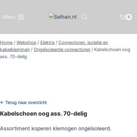
Doorgaan
naar
Menu
0
inhoud
Home
/
Webshop
/
Elektra
/
Connectoren, isolatie en
kabelklemmen
/
Ongeïsoleerde connectoren
/
Kabelschoen oog
ass. 70-delig
← Terug naar overzicht
Kabelschoen oog ass. 70-delig
Assortiment koperen klemogen ongeïsoleerd.