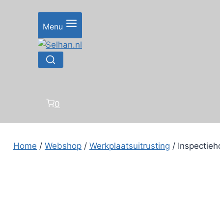
Doorgaan
naar
Menu
inhoud
0
Home
/
Webshop
/
Werkplaatsuitrusting
/
Inspecti