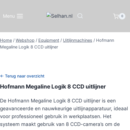
Doorgaan
naar
Menu
0
inhoud
Home
/
Webshop
/
Equipment
/
Uitlijnmachines
/
Hofmann
Megaline Logik 8 CCD uitlijner
← Terug naar overzicht
Hofmann Megaline Logik 8 CCD uitlijner
De Hofmann Megaline Logik 8 CCD uitlijner is een
geavanceerde en nauwkeurige uitlijnapparatuur, ideaal
voor professioneel gebruik in werkplaatsen. Het
systeem maakt gebruik van 8 CCD-camera’s om de