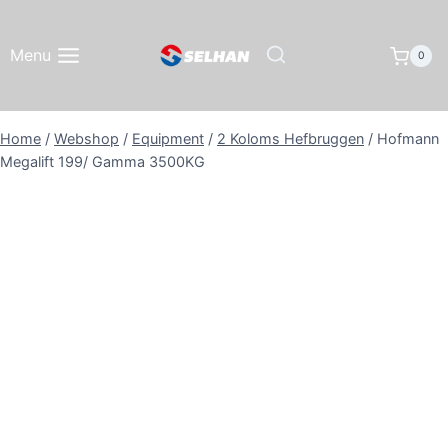
Doorgaan
naar
Menu
0
inhoud
Home
/
Webshop
/
Equipment
/
2 Koloms Hefbruggen
/
Hofmann
Megalift 199/ Gamma 3500KG