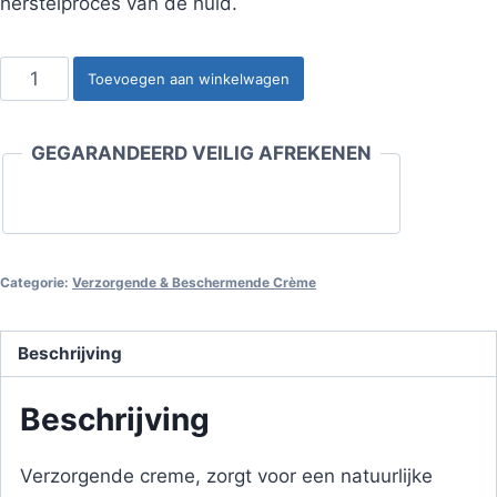
herstelproces van de huid.
Hand
Toevoegen aan winkelwagen
Care
Lotion
GEGARANDEERD VEILIG AFREKENEN
aantal
Categorie:
Verzorgende & Beschermende Crème
Beschrijving
Beschrijving
Verzorgende creme, zorgt voor een natuurlijke