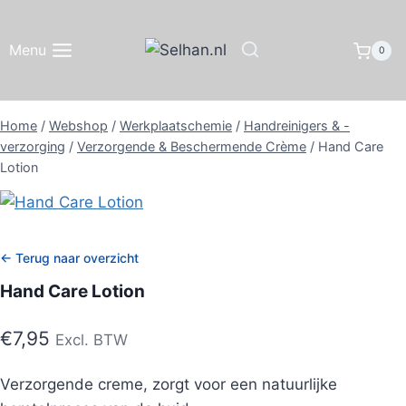
Doorgaan
naar
Menu
0
inhoud
Home
/
Webshop
/
Werkplaatschemie
/
Handreinigers & -
verzorging
/
Verzorgende & Beschermende Crème
/
Hand Care
Lotion
← Terug naar overzicht
Hand Care Lotion
€
7,95
Excl. BTW
Verzorgende creme, zorgt voor een natuurlijke