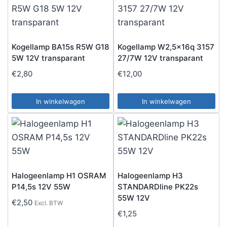
Kogellamp BA15s R5W G18
Kogellamp W2,5x16q 3157
5W 12V transparant
27/7W 12V transparant
€
2,80
€
12,00
In winkelwagen
In winkelwagen
Halogeenlamp H1 OSRAM
Halogeenlamp H3
P14,5s 12V 55W
STANDARDline PK22s
55W 12V
€
2,50
Excl. BTW
€
1,25