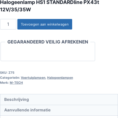
Halogeenlamp HS1 STANDARDline PX43t
12V/35/35W
Halogeenlamp
Toevoegen aan winkelwagen
HS1
STANDARDline
GEGARANDEERD VEILIG AFREKENEN
PX43t
12V/35/35W
aantal
SKU:
Z75
Categorieën:
Voertuiglampen
,
Halogeenlampen
Merk:
M-TECH
Beschrijving
Aanvullende informatie