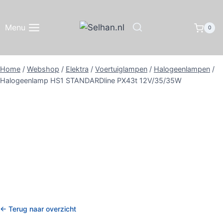
Doorgaan
naar
Menu
0
inhoud
Home
/
Webshop
/
Elektra
/
Voertuiglampen
/
Halogeenlampen
/
Halogeenlamp HS1 STANDARDline PX43t 12V/35/35W
← Terug naar overzicht