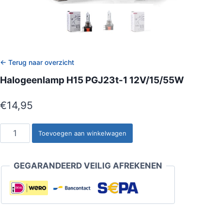
← Terug naar overzicht
Halogeenlamp H15 PGJ23t-1 12V/15/55W
€
14,95
Halogeenlamp
Toevoegen aan winkelwagen
H15
PGJ23t-
GEGARANDEERD VEILIG AFREKENEN
1
12V/15/55W
aantal