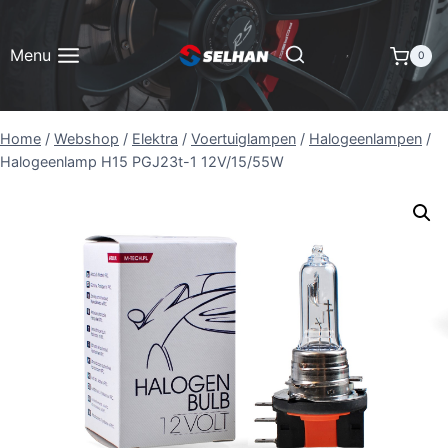
Doorgaan
naar
Menu
0
inhoud
Home
/
Webshop
/
Elektra
/
Voertuiglampen
/
Halogeenlampen
/
Halogeenlamp H15 PGJ23t-1 12V/15/55W