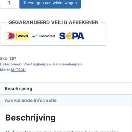
Halogeenlamp
Toevoegen aan winkelwagen
BAY9s
H21W
GEGARANDEERD VEILIG AFREKENEN
12V/21W
transparant
aantal
SKU:
Z67
Categorieën:
Voertuiglampen
,
Halogeenlampen
Merk:
M-TECH
Beschrijving
Aanvullende informatie
Beschrijving