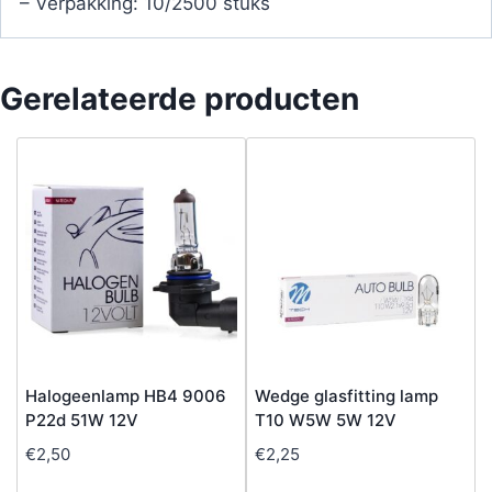
– Verpakking: 10/2500 stuks
Gerelateerde producten
Halogeenlamp HB4 9006
Wedge glasfitting lamp
P22d 51W 12V
T10 W5W 5W 12V
€
2,50
€
2,25