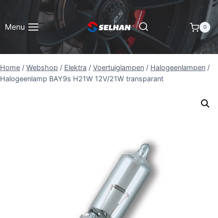
Doorgaan
naar
Menu
0
inhoud
Home
/
Webshop
/
Elektra
/
Voertuiglampen
/
Halogeenlampen
/
Halogeenlamp BAY9s H21W 12V/21W transparant