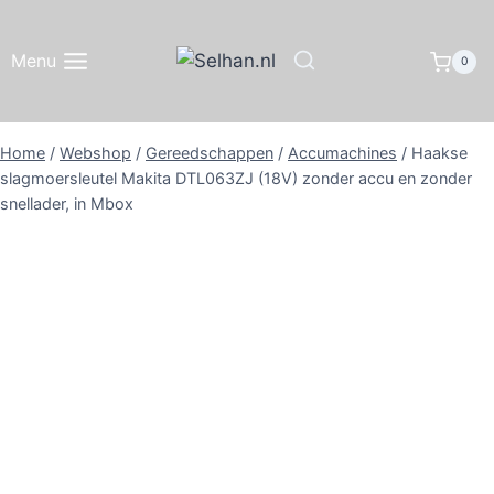
Doorgaan
naar
Menu
0
inhoud
Home
/
Webshop
/
Gereedschappen
/
Accumachines
/
Haakse
slagmoersleutel Makita DTL063ZJ (18V) zonder accu en zonder
snellader, in Mbox