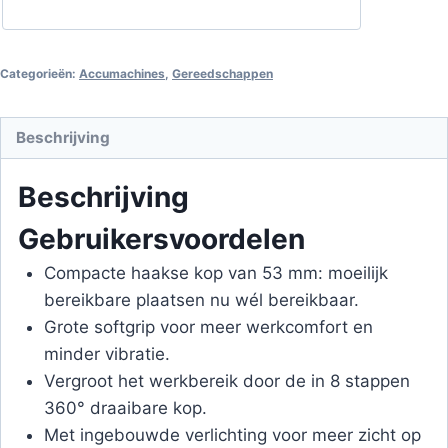
zonder
accu
en
Categorieën:
Accumachines
,
Gereedschappen
zonder
snellader,
Beschrijving
in
Mbox
Beschrijving
aantal
Gebruikersvoordelen
Compacte haakse kop van 53 mm: moeilijk
bereikbare plaatsen nu wél bereikbaar.
Grote softgrip voor meer werkcomfort en
minder vibratie.
Vergroot het werkbereik door de in 8 stappen
360° draaibare kop.
Met ingebouwde verlichting voor meer zicht op