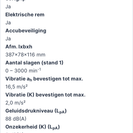
Ja
Elektrische rem
Ja
Accubeveiliging
Ja
Afm. lxbxh
387x78x116 mm
Aantal slagen (stand 1)
-1
0 – 3000 min
Vibratie a
bevestigen tot max.
h
16,5 m/s²
Vibratie (K) bevestigen tot max.
2,0 m/s²
Geluidsdrukniveau (L
)
pA
88 dB(A)
Onzekerheid (K) (L
)
pA