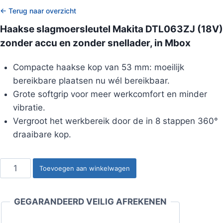
← Terug naar overzicht
Haakse slagmoersleutel Makita DTL063ZJ (18V)
zonder accu en zonder snellader, in Mbox
Compacte haakse kop van 53 mm: moeilijk
bereikbare plaatsen nu wél bereikbaar.
Grote softgrip voor meer werkcomfort en minder
vibratie.
Vergroot het werkbereik door de in 8 stappen 360°
draaibare kop.
Haakse
Toevoegen aan winkelwagen
slagmoersleutel
Makita
GEGARANDEERD VEILIG AFREKENEN
DTL063ZJ
(18V)