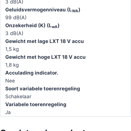
3 dB(A)
Geluidsvermogenniveau (L
)
WA
99 dB(A)
Onzekerheid (K) (L
)
wA
3 dB(A)
Gewicht met lage LXT 18 V accu
1,5 kg
Gewicht met hoge LXT 18 V accu
1,8 kg
Acculading indicator.
Nee
Soort variabele toerenregeling
Schakelaar
Variabele toerenregeling
Ja