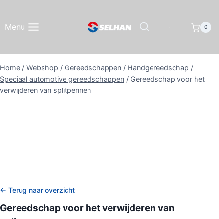
Doorgaan
naar
Menu
0
inhoud
Home
/
Webshop
/
Gereedschappen
/
Handgereedschap
/
Speciaal automotive gereedschappen
/
Gereedschap voor het
verwijderen van splitpennen
← Terug naar overzicht
Gereedschap voor het verwijderen van