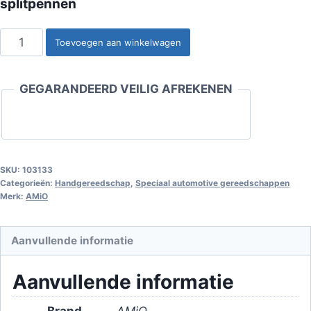
splitpennen
Gereedschap
Toevoegen aan winkelwagen
voor
het
GEGARANDEERD VEILIG AFREKENEN
verwijderen
van
splitpennen
aantal
SKU:
103133
Categorieën:
Handgereedschap
,
Speciaal automotive gereedschappen
Merk:
AMiO
Aanvullende informatie
Aanvullende informatie
Brand
AMiO