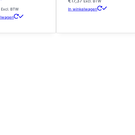
€
17,37
Excl. BTW
In winkelwagen
Excl. BTW
elwagen