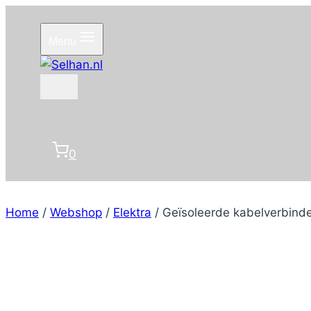
Doorgaan
naar
Menu
inhoud
0
Home
/
Webshop
/
Elektra
/
Geïsoleerde kabelverbind