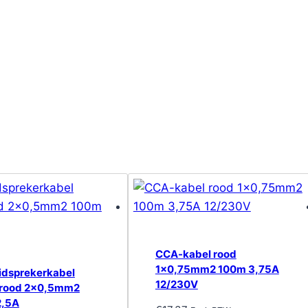
CCA-kabel rood
1×0,75mm2 100m 3,75A
idsprekerkabel
12/230V
/rood 2×0,5mm2
2,5A