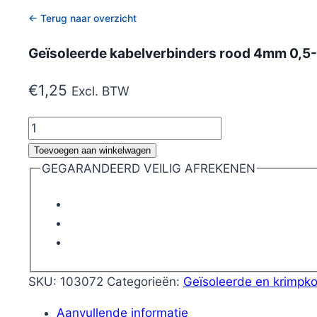
← Terug naar overzicht
Geïsoleerde kabelverbinders rood 4mm 0,5
€
1,25
Excl. BTW
Geïsoleerde
kabelverbinders
Toevoegen aan winkelwagen
rood
GEGARANDEERD VEILIG AFREKENEN
4mm
0,5-
1,5mm2
10A
10
stuks
SKU:
103072
Categorieën:
Geïsoleerde en krimpk
aantal
Aanvullende informatie