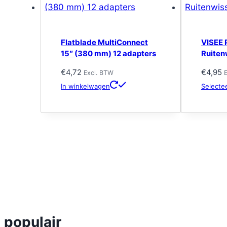
Flatblade MultiConnect
VISEE 
15″ (380 mm) 12 adapters
Ruite
€
4,72
€
4,95
Excl. BTW
In winkelwagen
Selecte
populair