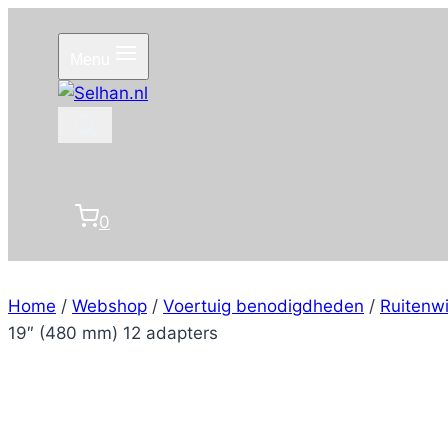
Doorgaan
naar
Menu
inhoud
0
Home
/
Webshop
/
Voertuig benodigdheden
/
Ruitenw
19″ (480 mm) 12 adapters