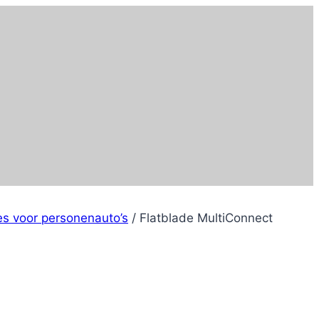
es voor personenauto’s
/
Flatblade MultiConnect