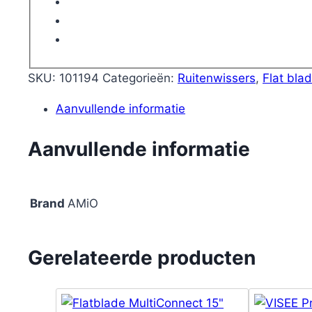
12
adapters
aantal
SKU:
101194
Categorieën:
Ruitenwissers
,
Flat bla
Aanvullende informatie
Aanvullende informatie
Brand
AMiO
Gerelateerde producten