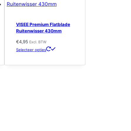
VISEE Premium Flatblade
Ruitenwisser 430mm
€
4,95
Excl. BTW
Dit
Selecteer opties
product
heeft
meerdere
variaties.
Deze
optie
kan
gekozen
worden
op