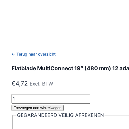
← Terug naar overzicht
Flatblade MultiConnect 19″ (480 mm) 12 ad
€
4,72
Excl. BTW
Flatblade
MultiConnect
Toevoegen aan winkelwagen
19"
GEGARANDEERD VEILIG AFREKENEN
(480
mm)