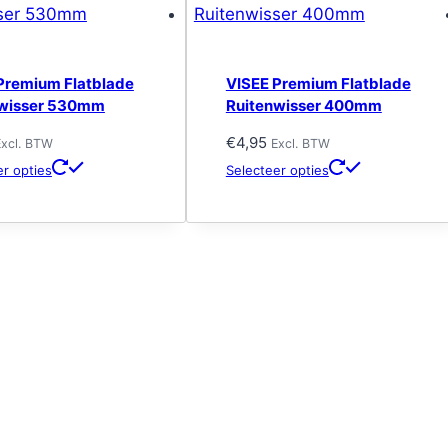
Premium Flatblade
VISEE Premium Flatblade
nwisser 530mm
Ruitenwisser 400mm
€
4,95
Excl. BTW
Excl. BTW
Dit
Dit
er opties
Selecteer opties
product
product
heeft
heeft
meerdere
meerdere
variaties.
variaties.
Deze
Deze
optie
optie
kan
kan
gekozen
gekozen
worden
worden
op
op