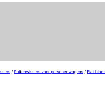
issers
/
Ruitenwissers voor personenwagens
/
Flat blad