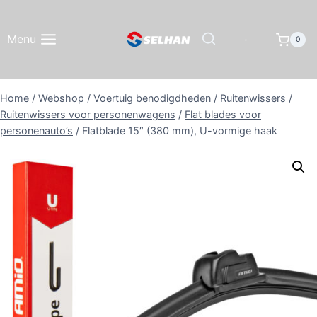
Doorgaan
naar
Menu
0
inhoud
Home
/
Webshop
/
Voertuig benodigdheden
/
Ruitenwissers
/
Ruitenwissers voor personenwagens
/
Flat blades voor
personenauto’s
/
Flatblade 15″ (380 mm), U-vormige haak