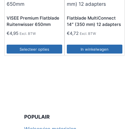
meerdere
meerdere
variaties.
variaties.
VISEE Premium Flatblade
Flatblade MultiConnect
Deze
Deze
Ruitenwisser 650mm
14″ (350 mm) 12 adapters
optie
optie
€
4,95
€
4,72
Excl. BTW
Excl. BTW
kan
kan
gekozen
gekozen
Selecteer opties
In winkelwagen
worden
worden
Dit
op
op
product
de
de
heeft
productpagina
productpagina
meerdere
variaties.
Deze
optie
kan
POPULAIR
gekozen
worden