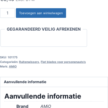
Flatblade
Toevoegen aan winkelwagen
15"
(380
GEGARANDEERD VEILIG AFREKENEN
mm),
U-
vormige
haak
aantal
SKU:
101175
Categorieën:
Ruitenwissers
,
Flat blades voor personenauto’s
Merk:
AMiO
Aanvullende informatie
Aanvullende informatie
Brand
AMiO