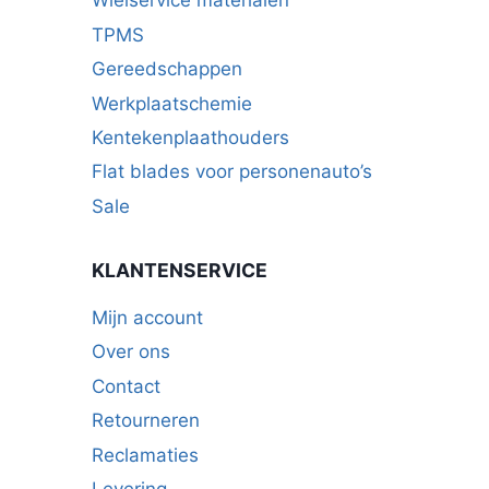
Wielservice materialen
op
TPMS
de
Gereedschappen
productpagina
Werkplaatschemie
Kentekenplaathouders
Flat blades voor personenauto’s
Sale
KLANTENSERVICE
Mijn account
Over ons
Contact
Retourneren
Reclamaties
Levering