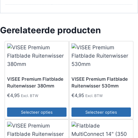
Gerelateerde producten
VISEE Premium Flatblade
VISEE Premium Flatblade
Ruitenwisser 380mm
Ruitenwisser 530mm
€
4,95
€
4,95
Excl. BTW
Excl. BTW
Selecteer opties
Selecteer opties
Dit
Dit
product
product
heeft
heeft