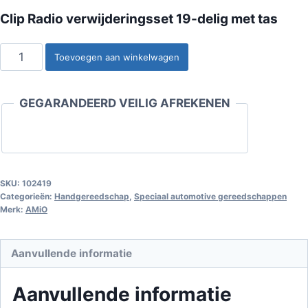
Clip Radio verwijderingsset 19-delig met tas
Clip
Toevoegen aan winkelwagen
Radio
verwijderingsset
GEGARANDEERD VEILIG AFREKENEN
19-
delig
met
tas
aantal
SKU:
102419
Categorieën:
Handgereedschap
,
Speciaal automotive gereedschappen
Merk:
AMiO
Aanvullende informatie
Aanvullende informatie