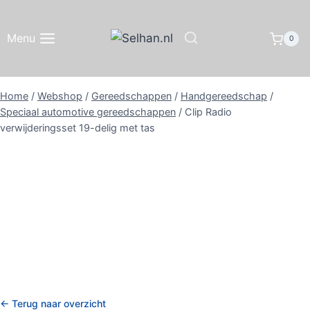
Doorgaan
naar
Menu
0
inhoud
Home
/
Webshop
/
Gereedschappen
/
Handgereedschap
/
Speciaal automotive gereedschappen
/
Clip Radio
verwijderingsset 19-delig met tas
← Terug naar overzicht