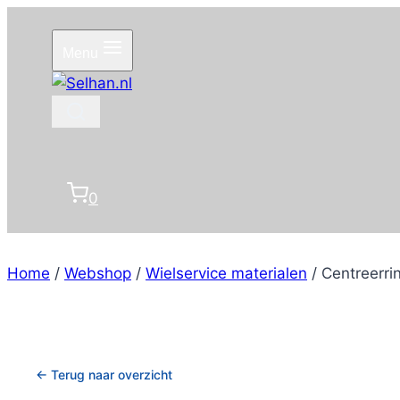
Doorgaan
naar
Menu
inhoud
0
Home
/
Webshop
/
Wielservice materialen
/
Centreerri
← Terug naar overzicht