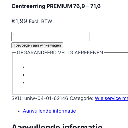
Centreerring PREMIUM 76,9 – 71,6
€
1,99
Excl. BTW
Centreerring
PREMIUM
Toevoegen aan winkelwagen
76,9
GEGARANDEERD VEILIG AFREKENEN
-
71,6
aantal
SKU:
uniw-04-01-62146
Categorie:
Wielservice ma
Aanvullende informatie
Aanvullende informatie