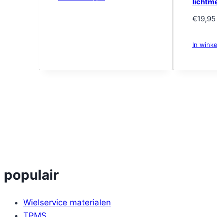
lichtm
€
19,95
In wink
populair
Wielservice materialen
TPMS