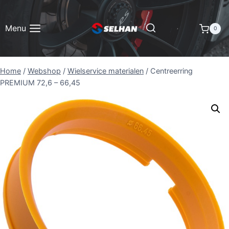
Doorgaan
naar
Menu
0
inhoud
Home
/
Webshop
/
Wielservice materialen
/
Centreerring
PREMIUM 72,6 – 66,45