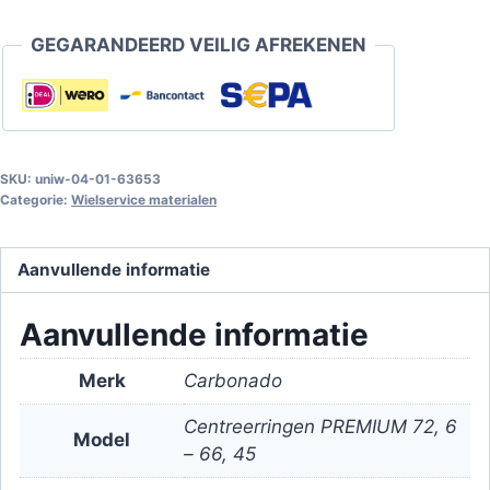
72,6
GEGARANDEERD VEILIG AFREKENEN
-
66,45
aantal
SKU:
uniw-04-01-63653
Categorie:
Wielservice materialen
Aanvullende informatie
Aanvullende informatie
Merk
Carbonado
Centreerringen PREMIUM 72, 6
Model
– 66, 45