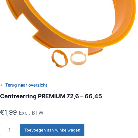
← Terug naar overzicht
Centreerring PREMIUM 72,6 – 66,45
€
1,99
Excl. BTW
Centreerring
Toevoegen aan winkelwagen
PREMIUM