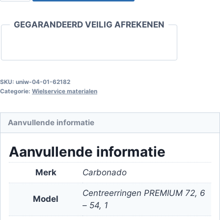
PREMIUM
72,6
GEGARANDEERD VEILIG AFREKENEN
-
54,1
aantal
SKU:
uniw-04-01-62182
Categorie:
Wielservice materialen
Aanvullende informatie
Aanvullende informatie
Merk
Carbonado
Centreerringen PREMIUM 72, 6
Model
– 54, 1