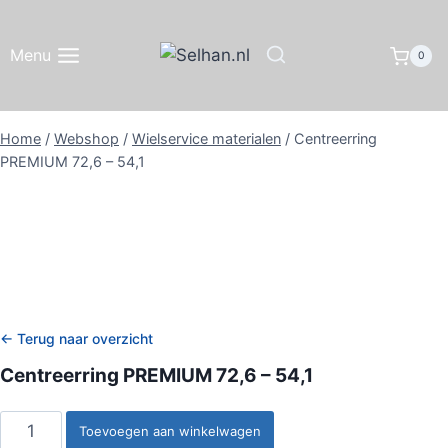
Doorgaan
naar
Menu
0
inhoud
Home
/
Webshop
/
Wielservice materialen
/
Centreerring
PREMIUM 72,6 – 54,1
← Terug naar overzicht
Centreerring PREMIUM 72,6 – 54,1
Centreerring
Toevoegen aan winkelwagen