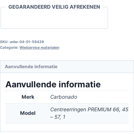
66,45
GEGARANDEERD VEILIG AFREKENEN
-
57,1
aantal
SKU:
uniw-04-01-59439
Categorie:
Wielservice materialen
Aanvullende informatie
Aanvullende informatie
Merk
Carbonado
Centreerringen PREMIUM 66, 45
Model
– 57, 1