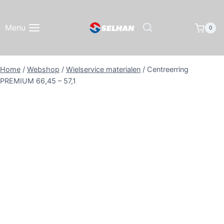
Doorgaan
naar
Menu
0
inhoud
Home
/
Webshop
/
Wielservice materialen
/
Centreerring
PREMIUM 66,45 – 57,1