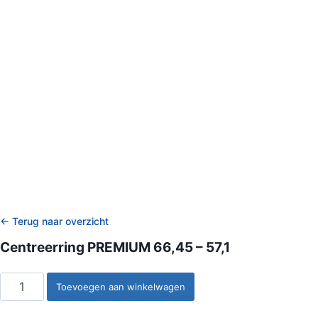
← Terug naar overzicht
Centreerring PREMIUM 66,45 – 57,1
Centreerring
Toevoegen aan winkelwagen
PREMIUM