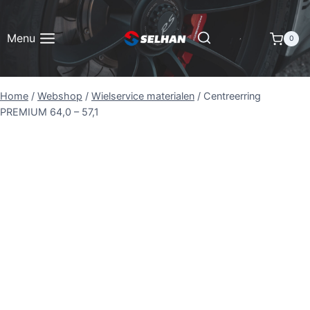
Doorgaan
naar
Menu
0
inhoud
Home
/
Webshop
/
Wielservice materialen
/
Centreerring
PREMIUM 64,0 – 57,1