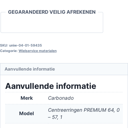
64,0
GEGARANDEERD VEILIG AFREKENEN
-
57,1
aantal
SKU:
uniw-04-01-59435
Categorie:
Wielservice materialen
Aanvullende informatie
Aanvullende informatie
Merk
Carbonado
Centreerringen PREMIUM 64, 0
Model
– 57, 1