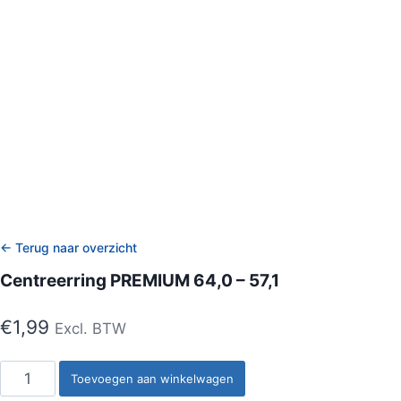
← Terug naar overzicht
Centreerring PREMIUM 64,0 – 57,1
€
1,99
Excl. BTW
Centreerring
Toevoegen aan winkelwagen
PREMIUM