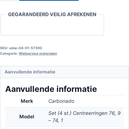
76.9
-
GEGARANDEERD VEILIG AFREKENEN
74.1
Set
(4
st.)
aantal
SKU:
uniw-04-01-57390
Categorie:
Wielservice materialen
Aanvullende informatie
Aanvullende informatie
Merk
Carbonado
Set (4 st.) Centreerringen 76, 9
Model
– 74, 1