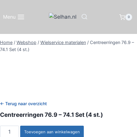
Doorgaan
naar
Menu
0
inhoud
Home
/
Webshop
/
Wielservice materialen
/
Centreerringen 76.9 –
74.1 Set (4 st.)
← Terug naar overzicht
Centreerringen 76.9 – 74.1 Set (4 st.)
Centreerringen
Toevoegen aan winkelwagen