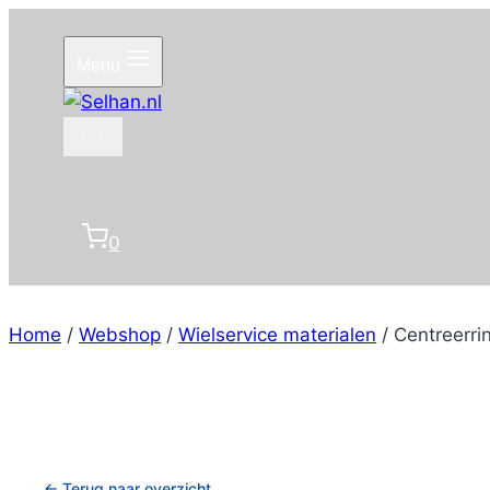
Doorgaan
naar
Menu
inhoud
0
Home
/
Webshop
/
Wielservice materialen
/
Centreerrin
← Terug naar overzicht