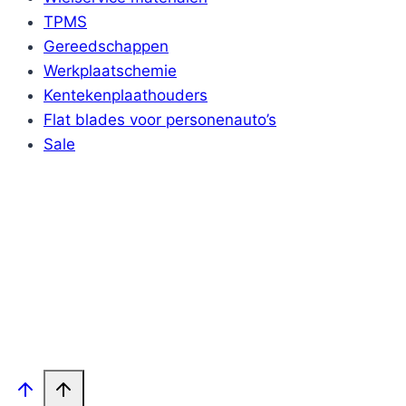
TPMS
Gereedschappen
Werkplaatschemie
Kentekenplaathouders
Flat blades voor personenauto’s
Sale