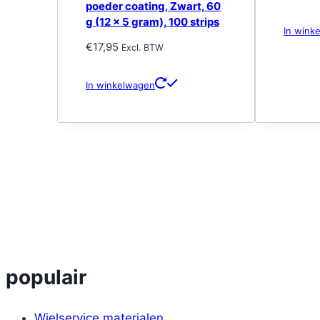
poeder coating, Zwart, 60
g (12 x 5 gram), 100 strips
In wink
€
17,95
Excl. BTW
In winkelwagen
populair
Wielservice materialen