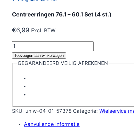
Centreerringen 76.1 – 60.1 Set (4 st.)
€
6,99
Excl. BTW
Centreerringen
76.1
Toevoegen aan winkelwagen
-
GEGARANDEERD VEILIG AFREKENEN
60.1
Set
(4
st.)
aantal
SKU:
uniw-04-01-57378
Categorie:
Wielservice ma
Aanvullende informatie