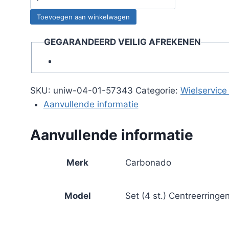
73.1
Toevoegen aan winkelwagen
-
58.1
GEGARANDEERD VEILIG AFREKENEN
Set
(4
st.)
aantal
SKU:
uniw-04-01-57343
Categorie:
Wielservice
Aanvullende informatie
Aanvullende informatie
Merk
Carbonado
Model
Set (4 st.) Centreerringen