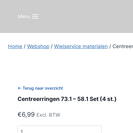
Doorgaan
naar
Menu
inhoud
Home
/
Webshop
/
Wielservice materialen
/
Centreer
← Terug naar overzicht
Centreerringen 73.1 – 58.1 Set (4 st.)
€
6,99
Excl. BTW
Centreerringen