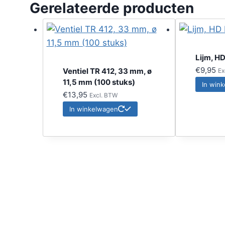
Gerelateerde producten
Lijm, H
€
9,95
Ventiel TR 412, 33 mm, ø
Ex
11,5 mm (100 stuks)
In win
€
13,95
Excl. BTW
In winkelwagen