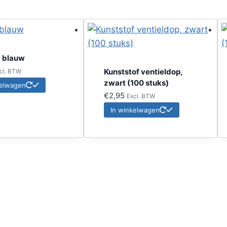
D blauw
Kunststof ventieldop,
cl. BTW
zwart (100 stuks)
kelwagen
€
2,95
Excl. BTW
In winkelwagen