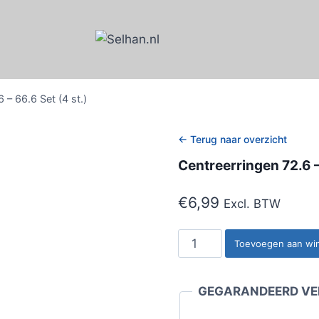
 – 66.6 Set (4 st.)
← Terug naar overzicht
Centreerringen 72.6 –
€
6,99
Excl. BTW
Centreerringen
Toevoegen aan wi
72.6
-
GEGARANDEERD VEI
66.6
Set