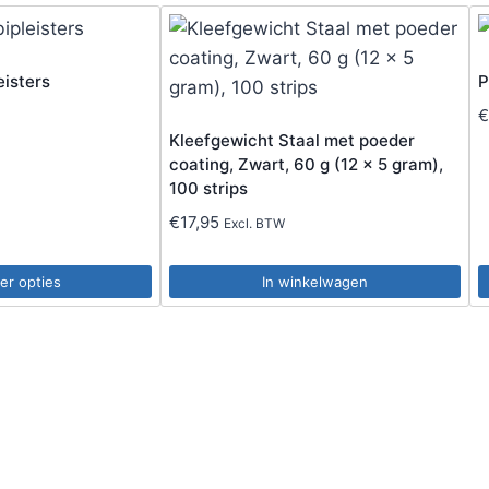
eisters
P
Kleefgewicht Staal met poeder
coating, Zwart, 60 g (12 x 5 gram),
100 strips
€
17,95
Excl. BTW
er opties
In winkelwagen