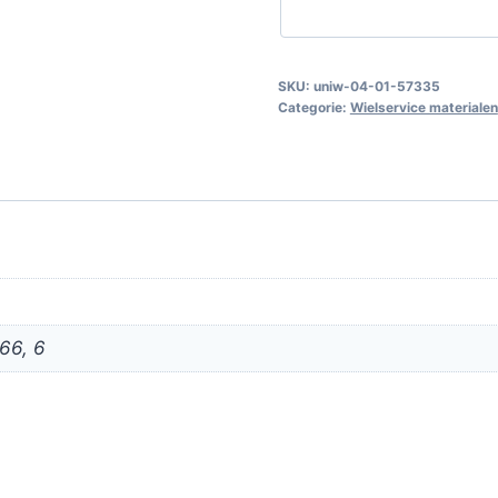
(4
st.)
aantal
SKU:
uniw-04-01-57335
Categorie:
Wielservice materialen
 66, 6