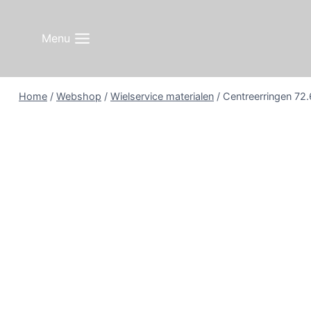
Doorgaan
naar
Menu
inhoud
Home
/
Webshop
/
Wielservice materialen
/
Centreerringen 72.6