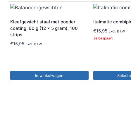
Kleefgewicht staal met poeder
Italmatic combipl
coating, 60 g (12 x 5 gram), 100
€
15,95
Excl. BTW
strips
Je bespaart
€
15,95
Excl. BTW
In winkelwagen
Selecte
Dit
product
heeft
meerdere
variaties.
Deze
optie