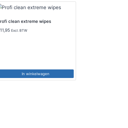
rofi clean extreme wipes
€
11,95
Excl. BTW
In winkelwagen