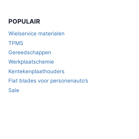
kan
gekozen
POPULAIR
worden
op
Wielservice materialen
de
TPMS
productpagina
Gereedschappen
Werkplaatschemie
Kentekenplaathouders
Flat blades voor personenauto’s
Sale