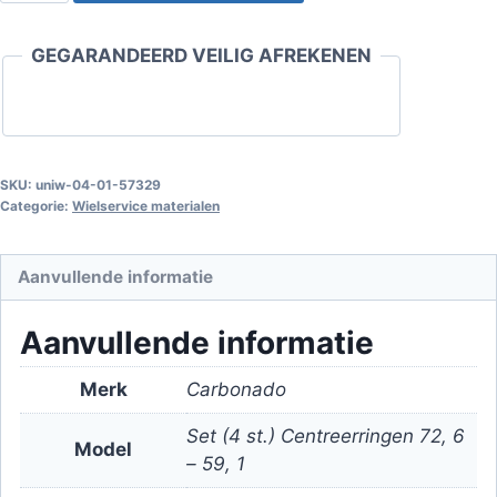
72.6
-
GEGARANDEERD VEILIG AFREKENEN
59.1
Set
(4
st.)
aantal
SKU:
uniw-04-01-57329
Categorie:
Wielservice materialen
Aanvullende informatie
Aanvullende informatie
Merk
Carbonado
Set (4 st.) Centreerringen 72, 6
Model
– 59, 1