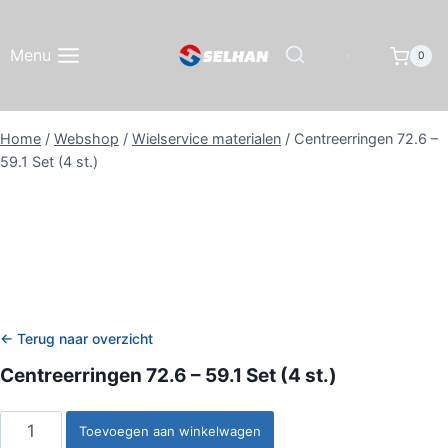
Doorgaan
naar
Menu
0
inhoud
Home
/
Webshop
/
Wielservice materialen
/
Centreerringen 72.6 –
59.1 Set (4 st.)
← Terug naar overzicht
Centreerringen 72.6 – 59.1 Set (4 st.)
Centreerringen
Toevoegen aan winkelwagen