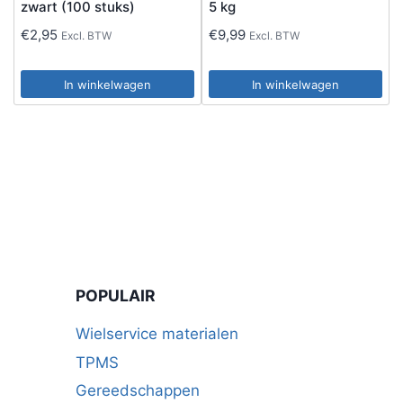
variaties.
zwart (100 stuks)
5 kg
Deze
€
2,95
€
9,99
Excl. BTW
Excl. BTW
optie
kan
In winkelwagen
In winkelwagen
gekozen
worden
op
de
productpagina
POPULAIR
Wielservice materialen
TPMS
Gereedschappen