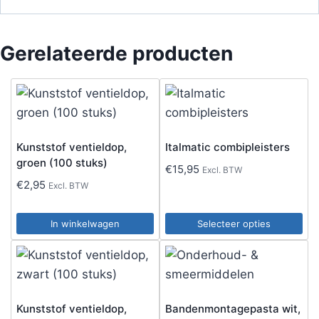
Gerelateerde producten
Kunststof ventieldop,
Italmatic combipleisters
groen (100 stuks)
€
15,95
Excl. BTW
€
2,95
Excl. BTW
In winkelwagen
Selecteer opties
Dit
product
heeft
meerdere
Kunststof ventieldop,
Bandenmontagepasta wit,