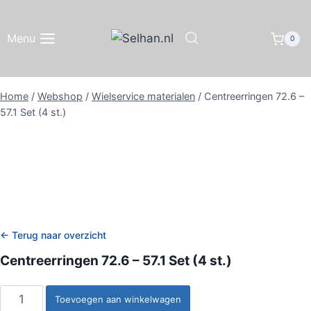
Doorgaan
naar
Menu
0
inhoud
Home
/
Webshop
/
Wielservice materialen
/
Centreerringen 72.6 –
57.1 Set (4 st.)
← Terug naar overzicht
Centreerringen 72.6 – 57.1 Set (4 st.)
Centreerringen
Toevoegen aan winkelwagen