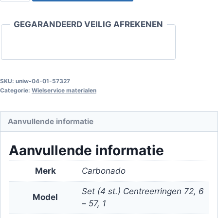
72.6
-
GEGARANDEERD VEILIG AFREKENEN
57.1
Set
(4
st.)
aantal
SKU:
uniw-04-01-57327
Categorie:
Wielservice materialen
Aanvullende informatie
Aanvullende informatie
Merk
Carbonado
Set (4 st.) Centreerringen 72, 6
Model
– 57, 1