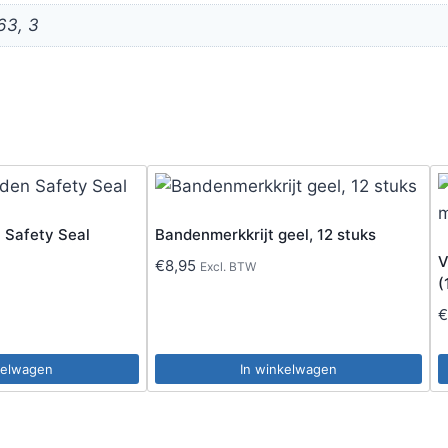
 63, 3
 Safety Seal
Bandenmerkkrijt geel, 12 stuks
V
€
8,95
Excl. BTW
(
kelwagen
In winkelwagen