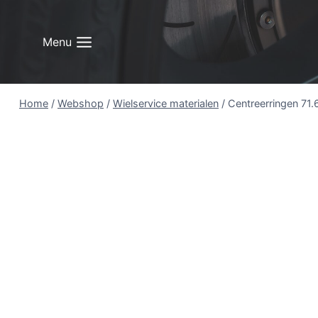
Doorgaan
naar
Menu
inhoud
Home
/
Webshop
/
Wielservice materialen
/
Centreerringen 71.6