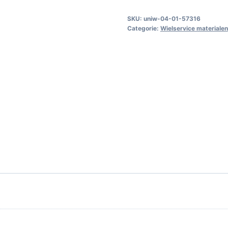
st.)
aantal
SKU:
uniw-04-01-57316
Categorie:
Wielservice materialen