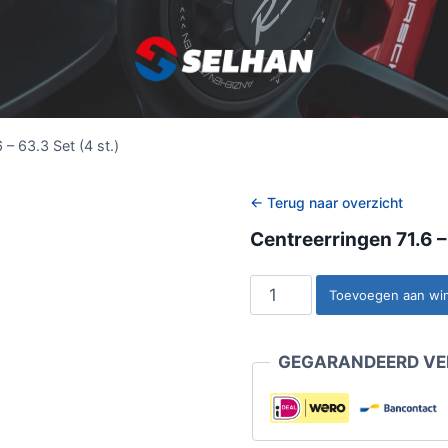
 – 63.3 Set (4 st.)
← Terug naar overzicht
Centreerringen 71.6 – 
Centreerringen
Toevoegen aan wi
71.6
-
GEGARANDEERD VEI
63.3
Set
(4