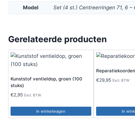
Model
Set (4 st.) Centreerringen 71, 6 –
Gerelateerde producten
Reparatiekoorden
Kunststof ventieldop, groen (100
€
29,95
Excl. BTW
stuks)
€
2,95
Excl. BTW
In winkelwagen
In win