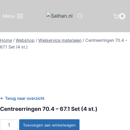
Doorgaan
naar
Menu
0
inhoud
Home
/
Webshop
/
Wielservice materialen
/
Centreerringen 70.4 –
67.1 Set (4 st.)
← Terug naar overzicht
Centreerringen 70.4 – 67.1 Set (4 st.)
Centreerringen
Toevoegen aan winkelwagen