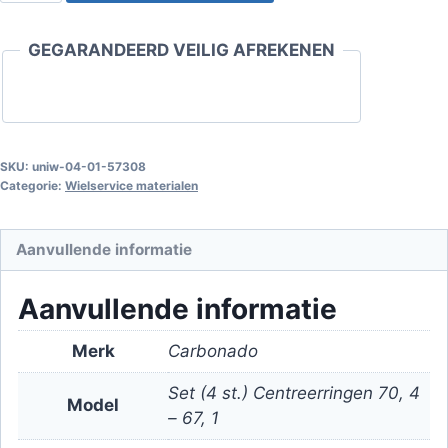
70.4
-
GEGARANDEERD VEILIG AFREKENEN
67.1
Set
(4
st.)
aantal
SKU:
uniw-04-01-57308
Categorie:
Wielservice materialen
Aanvullende informatie
Aanvullende informatie
Merk
Carbonado
Set (4 st.) Centreerringen 70, 4
Model
– 67, 1