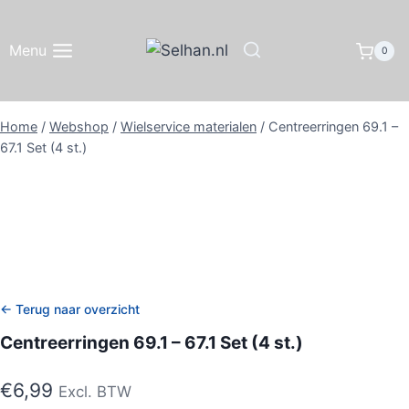
Doorgaan
naar
Menu
0
inhoud
Home
/
Webshop
/
Wielservice materialen
/
Centreerringen 69.1 –
67.1 Set (4 st.)
← Terug naar overzicht
Centreerringen 69.1 – 67.1 Set (4 st.)
€
6,99
Excl. BTW