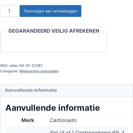
Centreerringen
Toevoegen aan winkelwagen
69.1
-
GEGARANDEERD VEILIG AFREKENEN
67.1
Set
(4
st.)
aantal
SKU:
uniw-04-01-57281
Categorie:
Wielservice materialen
Aanvullende informatie
Aanvullende informatie
Merk
Carbonado
Set (4 st.) Centreerringen 69, 1