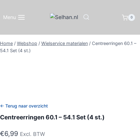
Doorgaan
naar
Menu
0
inhoud
Home
/
Webshop
/
Wielservice materialen
/
Centreerringen 60.1 –
54.1 Set (4 st.)
← Terug naar overzicht
Centreerringen 60.1 – 54.1 Set (4 st.)
€
6,99
Excl. BTW