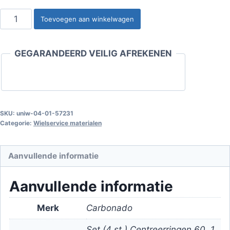
Centreerringen
Toevoegen aan winkelwagen
60.1
-
GEGARANDEERD VEILIG AFREKENEN
54.1
Set
(4
st.)
aantal
SKU:
uniw-04-01-57231
Categorie:
Wielservice materialen
Aanvullende informatie
Aanvullende informatie
Merk
Carbonado
Set (4 st.) Centreerringen 60, 1