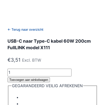
← Terug naar overzicht
USB-C naar Type-C kabel 60W 200cm
FullLINK model X111
€
3,51
Excl. BTW
USB-
C
Toevoegen aan winkelwagen
naar
GEGARANDEERD VEILIG AFREKENEN
Type-
C
kabel