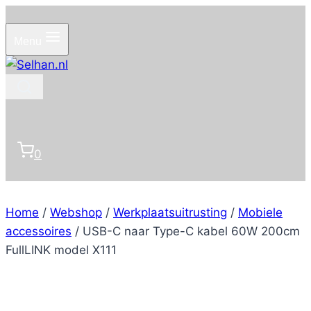
Doorgaan
naar
Menu
inhoud
0
Home
/
Webshop
/
Werkplaatsuitrusting
/
Mobiele
accessoires
/
USB-C naar Type-C kabel 60W 200cm
FullLINK model X111