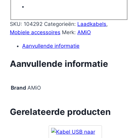
60W
200cm
FullLINK
SKU:
104292
Categorieën:
Laadkabels
,
model
Mobiele accessoires
Merk:
AMiO
X111
Aanvullende informatie
aantal
Aanvullende informatie
Brand
AMiO
Gerelateerde producten