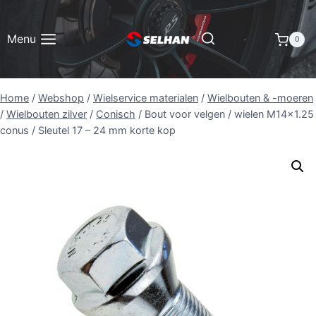
Doorgaan
naar
Menu
0
inhoud
Home
/
Webshop
/
Wielservice materialen
/
Wielbouten & -moeren
/
Wielbouten zilver
/
Conisch
/
Bout voor velgen / wielen M14x1.25
conus / Sleutel 17 – 24 mm korte kop