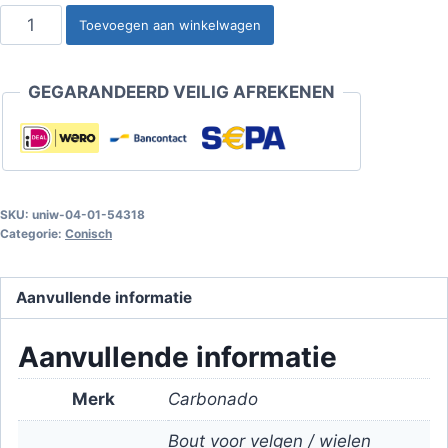
Bout
Toevoegen aan winkelwagen
voor
velgen
GEGARANDEERD VEILIG AFREKENEN
/
wielen
M14x1.25
conus
/
SKU:
uniw-04-01-54318
Sleutel
Categorie:
Conisch
17
-
Aanvullende informatie
24
mm
Aanvullende informatie
korte
kop
Merk
Carbonado
aantal
Bout voor velgen / wielen