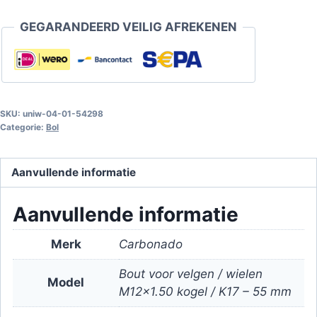
velgen
GEGARANDEERD VEILIG AFREKENEN
/
wielen
M12x1.50
bol
/
SKU:
uniw-04-01-54298
K17
Categorie:
Bol
-
55
Aanvullende informatie
mm
aantal
Aanvullende informatie
Merk
Carbonado
Bout voor velgen / wielen
Model
M12x1.50 kogel / K17 – 55 mm