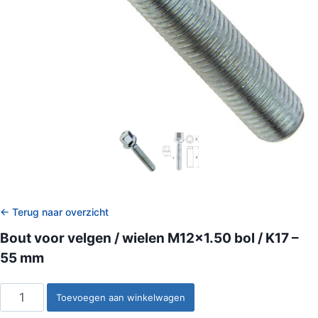
← Terug naar overzicht
Bout voor velgen / wielen M12x1.50 bol / K17 –
55 mm
Bout
Toevoegen aan winkelwagen
voor