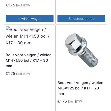
€
1,75
Excl. BTW
In winkelwagen
Selecteer opties
Dit
product
heeft
meerdere
variaties.
Bout voor velgen / wielen
Deze
M14x1.50 bol / K17 – 30
optie
mm
kan
€
1,75
Excl. BTW
gekozen
Bout voor velgen / wielen
worden
M15x1.25 bol / K17 – 28
op
mm
de
€
1,75
Excl. BTW
productpagina