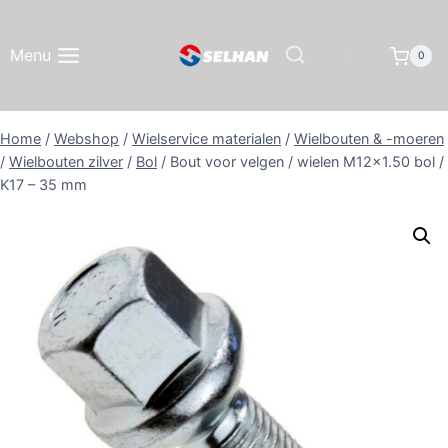
Doorgaan
naar
Menu
0
inhoud
Home
/
Webshop
/
Wielservice materialen
/
Wielbouten & -moeren
/
Wielbouten zilver
/
Bol
/
Bout voor velgen / wielen M12x1.50 bol /
K17 – 35 mm