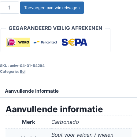
Bout
Toevoegen aan winkelwagen
voor
velgen
GEGARANDEERD VEILIG AFREKENEN
/
wielen
M12x1.50
bol
/
SKU:
uniw-04-01-54294
K17
Categorie:
Bol
-
35
Aanvullende informatie
mm
aantal
Aanvullende informatie
Merk
Carbonado
Bout voor velgen / wielen