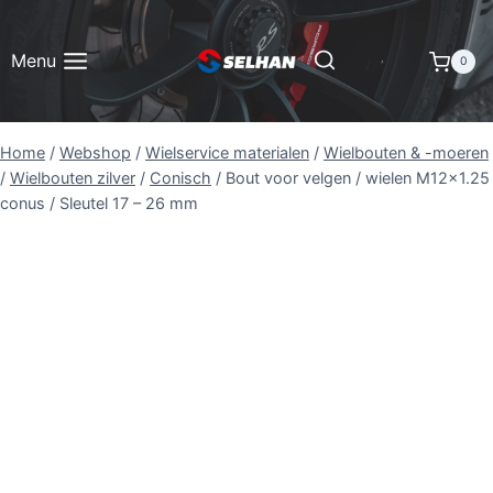
Doorgaan
naar
Menu
0
inhoud
Home
/
Webshop
/
Wielservice materialen
/
Wielbouten & -moeren
/
Wielbouten zilver
/
Conisch
/
Bout voor velgen / wielen M12x1.25
conus / Sleutel 17 – 26 mm