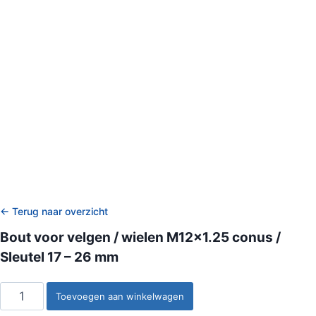
← Terug naar overzicht
Bout voor velgen / wielen M12x1.25 conus /
Sleutel 17 – 26 mm
Bout
Toevoegen aan winkelwagen
voor