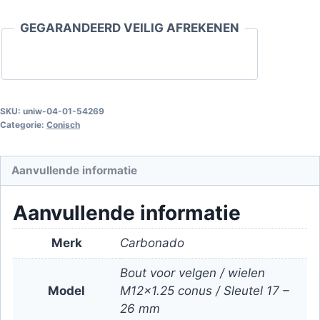
velgen
GEGARANDEERD VEILIG AFREKENEN
/
wielen
M12x1.25
conus
/
SKU:
uniw-04-01-54269
Categorie:
Conisch
Sleutel
17
-
Aanvullende informatie
26
mm
Aanvullende informatie
aantal
Merk
Carbonado
Bout voor velgen / wielen
Model
M12x1.25 conus / Sleutel 17 –
26 mm