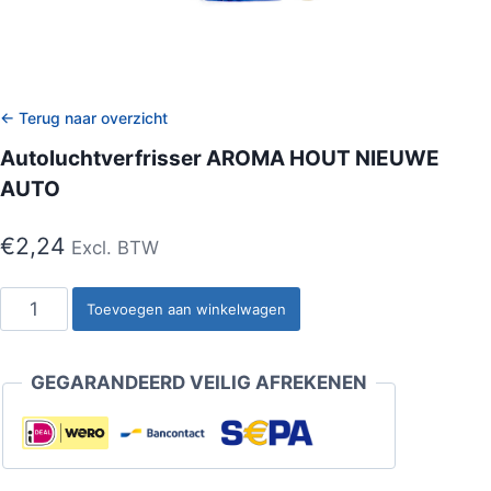
← Terug naar overzicht
Autoluchtverfrisser AROMA HOUT NIEUWE
AUTO
€
2,24
Excl. BTW
Autoluchtverfrisser
Toevoegen aan winkelwagen
AROMA
HOUT
GEGARANDEERD VEILIG AFREKENEN
NIEUWE
AUTO
aantal