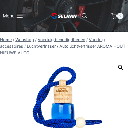
Doorgaan
naar
Menu
0
inhoud
Home
/
Webshop
/
Voertuig benodigdheden
/
Voertuig
accessoires
/
Lucht­verfris­ser
/
Autoluchtverfrisser AROMA HOUT
NIEUWE AUTO