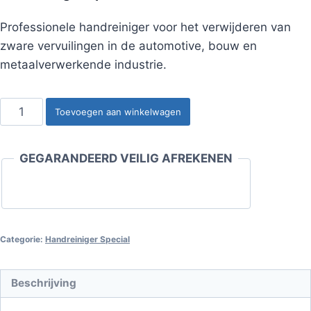
Professionele handreiniger voor het verwijderen van
zware vervuilingen in de automotive, bouw en
metaalverwerkende industrie.
Handreiniger
Toevoegen aan winkelwagen
Special
10
GEGARANDEERD VEILIG AFREKENEN
Liter
Emmer
aantal
Categorie:
Handreiniger Special
Beschrijving