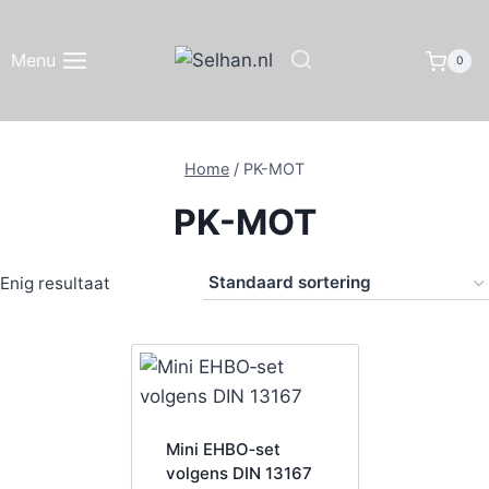
Doorgaan
naar
Menu
0
inhoud
Home
/
PK-MOT
PK-MOT
Enig resultaat
Mini EHBO‑set
volgens DIN 13167